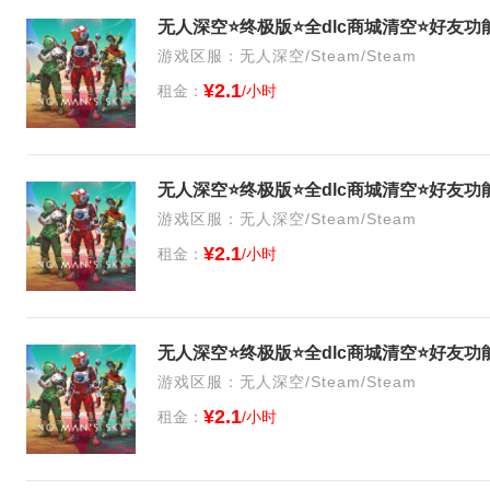
无人深空⭐终极版⭐全dlc商城清空⭐好友功
游戏区服：无人深空/Steam/Steam
¥2.1
租金：
/小时
无人深空⭐终极版⭐全dlc商城清空⭐好友功
游戏区服：无人深空/Steam/Steam
¥2.1
租金：
/小时
无人深空⭐终极版⭐全dlc商城清空⭐好友功
游戏区服：无人深空/Steam/Steam
¥2.1
租金：
/小时