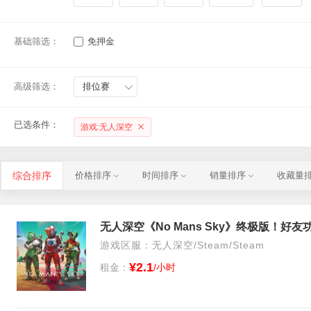
基础筛选：
免押金
高级筛选：
排位赛
已选条件：
游戏:无人深空
综合排序
价格排序
时间排序
销量排序
收藏量
无人深空《No Mans Sky》终极版！好
游戏区服：无人深空/Steam/Steam
¥2.1
租金：
/小时