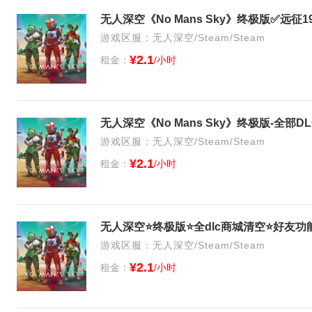
游戏区服：无人深空/Steam/Steam
¥2.1
租金：
/小时
无人深空《No Mans Sky》终极版-全
游戏区服：无人深空/Steam/Steam
¥2.1
租金：
/小时
无人深空⭐终极版⭐全dlc商城清空⭐好友功
游戏区服：无人深空/Steam/Steam
¥2.1
租金：
/小时