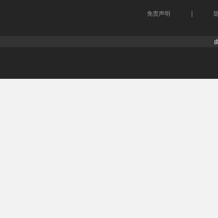
免责声明
|