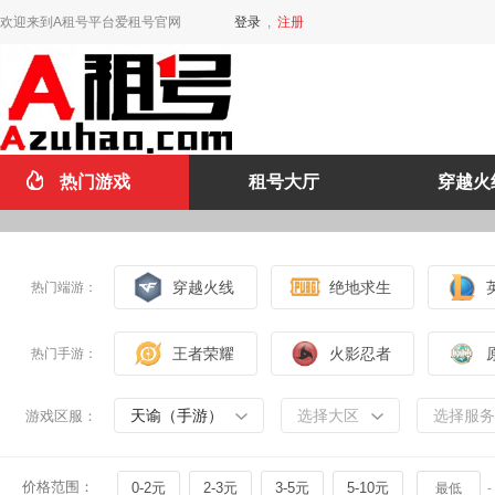
欢迎来到A租号平台爱租号官网
登录
,
注册
热门游戏
租号大厅
穿越火
穿越火线
绝地求生
热门端游：
王者荣耀
火影忍者
热门手游：
天谕（手游）
选择大区
选择服务
游戏区服：
价格范围：
0-2元
2-3元
3-5元
5-10元
-